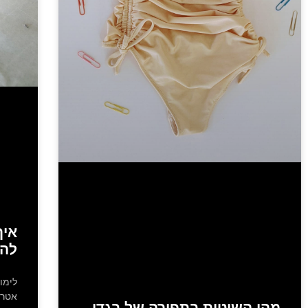
איך
להת
לימו
אטרק
מהן השיטות בתפירה של בגדי