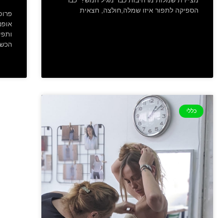
הספיקה לתפור איזו שמלה,חולצה, חצאית
פרופ
אופנ
ותפי
הכשר
כללי