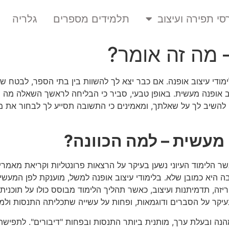
סי תפירה ועיצוב
תלמידים מספרים
גלריה
 מה זה אומר?
ודי עיצוב אופנה. אם כבר יצא לך להשוות בין בתי הספר, לבטח ש
יצוב אופנה מעשית. באופן טבעי, סביר כי הבליחה לראשך השאלה מה
ם להשיב לך על שאלתך, ומאמינים כי התשובה תסייע לך לבחור את 
 מעשית – למה הכוונה?
שר הלימוד העיוני נשען בעיקר על הרצאות פרונטליות וקריאת מאמרי
ה היא כמובן שלא. בלימודי עיצוב אופנה למשל, מוענקת לפן המעשי
זה, תדמיתנות ועיצוב, כאשר תהליך הלימוד מבוסס כולו על תוכנית ל
יקר על הסברים ודוגמאות, ופחות על עשייה שתכליתה התנסות ולמי
הנה ובעלת ערך, מותנית ביותר התנסות ובפחות "דיבורים". לתפישת