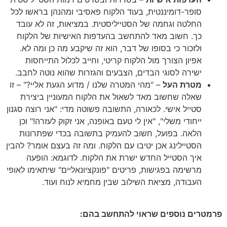
סופר-דומיננטית, בעוד הלקוח פאסיבי ומהנהן בראשו לכל
החלטה וגחמה של הסטייליסטית. במציאות, זה לא עובד
כך. חשוב מאד להתחשב בהעדפות האישיות של הלקוח
ולזכור כי בסופו של דבר, הוא זה שיקבע מה כן ומה לא.
אפיון הצורך מול הלקוח קריטי, וחייב לכלול התייחסות
ישירה לסוגי הבדים, הצבעים והגזרות שהוא נוטה לחבב.
מטרת העל
– "מהי המטרה שלנו / מדוע הגעת אליי?" – זו
שאלה שחשוב מאד לשאול את הלקוח המעוניין ביצירת
סטייל אישי. לכאורה, התשובה פשוטה מדי: "אני רוצה סגנון
ייחודי משלי", "אין לי טעם באופנה, אני זקוק לעזרה!" וכן
הלאה. בפועל, חשוב להעמיק בתשובה בכדי שפתרונות
הסטיילינג אכן יטיבו עם הלקוח. ומה זה בעצם אומר? להבין
איך הסטייל החדש ישרת את הלקוח. לדוגמא: הופעה
מרשימה בפגישות, פריטים "פונקציונאליים" שיתאימו לאופי
העבודה, מציאת השילוב שבין מחמיא לנוח ועוד.
פרמטרים נוספים שראוי להתחשב בהם: