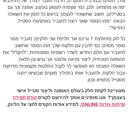
צורך מסוים (במרבית המקרים, הרבה מעבר לצורך של להתלבש
יפה או מחמיא). ולכן, כמי שצפויה לעסוק בעיצוב אופנה וכך גם
בסטיילינג, חשוב שתשאירי לעצמך בראש כל הזמן את השאלה
הבאה: "מהו המסר שאני רוצה להעביר באמצעות הסטייל
החדש?".
כל לוק (מחולצת T וג'ינס ועד חליפת שני חלקים) מעביר מסר
סופר מסוים. נסי להבין עם הלקוח שלך מהו המסר שחשוב
להעביר עם הלוק החדש: לשדר רשמיות וסמכותיות, "להקליל" את
ההופעה הנוכחית, ליצור מראה אלגנטי אך נגיש וכן הלאה.
השאלה המנחה הזו תאפשר לך לקבל החלטות מקצועיות מדויקות
עבור הלקוח, ולהעביר אותו בתהליך מעצים שבשיאו ייהנה
מסטייל מחמיא ונכון.
מעוניינת לקחת חלק בעולם האופנה וליצור סטייל אישי
בעצמך? אנו מזמינים אותך להירשם לקורס
קורס תפירה
ופיתוח גזרות ONLINE
, למידע אודות הקורס לחצי על הלינק.